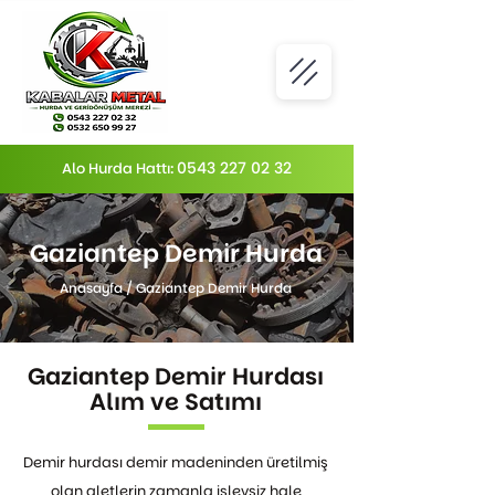
0543 227 02 32
Alo Hurda Hattı:
Gaziantep Demir Hurda
Anasayfa
/
Gaziantep Demir Hurda
Gaziantep Demir Hurdası
Alım ve Satımı
Demir hurdası demir madeninden üretilmiş
olan aletlerin zamanla işlevsiz hale