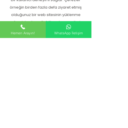
örneğin birden fazla defa ziyaret etmiş
olduğunuz bir web sitesinin yüklenme
süresini çok azaltabilir ve bazı verileri
tekrar girmenizi kolaylaştırabilir. Dilerseniz
Hemen Arayın!
WhatsApp İletişim
bilgisayarınızda çerez saklanmasını
engelleyebilirsiniz. Bunun için tarayıcı
programınızın ayarlarında “Sitelerden
çerezleri kabul et” seçeneğinin
kutusundaki onay işaretini kaldırmanız
gerekiyor. Tarayıcı program ayarlarınızda
ayrıca, verilerin kaydedilmesi için her
defasında sizden açıkça onay istenmesini
de seçebilirsiniz. Bunun dışında, saklanan
çerezler istendiği zaman silinebilir.
Çerez kabul etmezseniz bu web sitesinin
özelliklerinden bazılarını