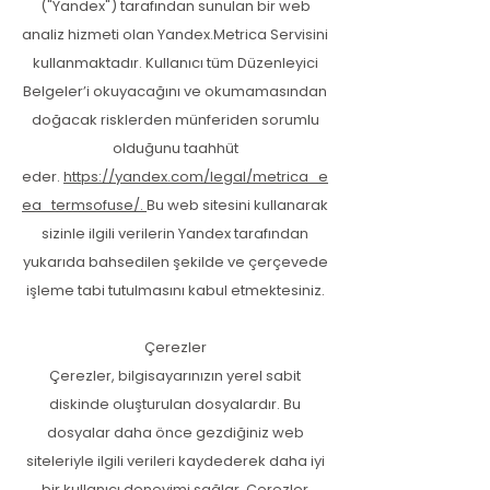
("Yandex") tarafından sunulan bir web
analiz hizmeti olan Yandex.Metrica Servisini
kullanmaktadır. Kullanıcı tüm Düzenleyici
Belgeler’i okuyacağını ve okumamasından
doğacak risklerden münferiden sorumlu
olduğunu taahhüt
eder.
https://yandex.com/legal/metrica_e
ea_termsofuse/.
Bu web sitesini kullanarak
sizinle ilgili verilerin Yandex tarafından
yukarıda bahsedilen şekilde ve çerçevede
işleme tabi tutulmasını kabul etmektesiniz.
Çerezler
Çerezler, bilgisayarınızın yerel sabit
diskinde oluşturulan dosyalardır. Bu
dosyalar daha önce gezdiğiniz web
siteleriyle ilgili verileri kaydederek daha iyi
bir kullanıcı deneyimi sağlar. Çerezler