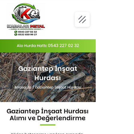
0543 227 02 32
Alo Hurda Hattı:
Gaziantep İnşaat
Hurdası
Anasayfa
/
Gaziantep İnşaat Hurdası
Gaziantep İnşaat Hurdası
Alımı ve Değerlendirme